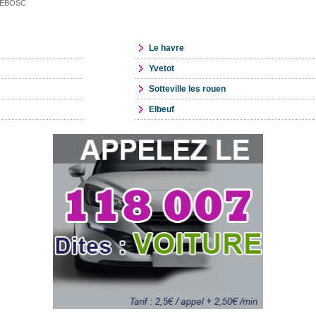
AUZEBOSC
Le havre
Yvetot
Sotteville les rouen
Elbeuf