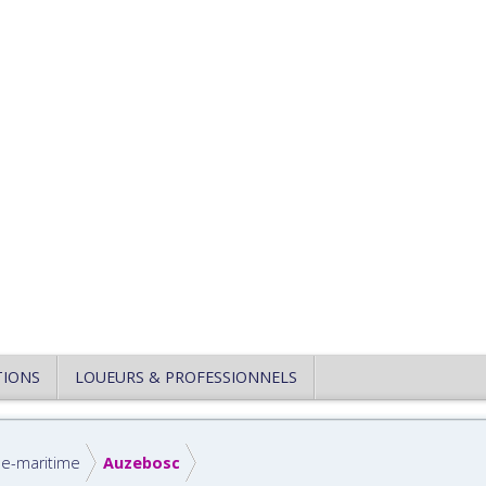
TIONS
LOUEURS & PROFESSIONNELS
ne-maritime
Auzebosc