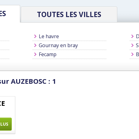
ES
TOUTES LES VILLES
Le havre
D
Gournay en bray
S
Fecamp
B
sur AUZEBOSC : 1
CE
PLUS