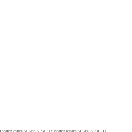
Location voiture ST GENIS POUILLY, location utilitaire ST GENIS POUILLY