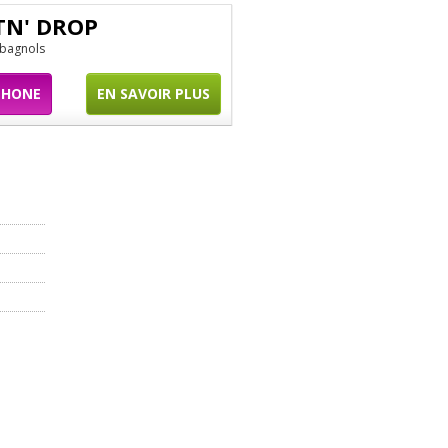
TN' DROP
 bagnols
PHONE
EN SAVOIR PLUS