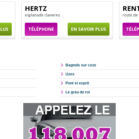
HERTZ
REN
esplanade clavieres
route de
PLUS
TÉLÉPHONE
EN SAVOIR PLUS
TÉLÉ
Bagnols sur ceze
Uzes
Pont st esprit
Le grau du roi